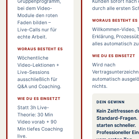
Gruppenprogramm,
Kunden sofort nach
bei dem Video-
durch alle ersten Sch
Module den roten
WORAUS BESTEHT ES
Faden bilden –
Willkommen-Video, T
Live-Calls nur für
Erklärung, Prozessüb
echte Arbeit.
alles automatisch zu
WORAUS BESTEHT ES
WIE DU ES EINSETZT
Wöchentliche
Wird nach
Video-Lektionen +
Vertragsunterzeich
Live-Sessions
automatisch ausgelö
ausschließlich für
nichts.
Q&A und Coaching.
WIE DU ES EINSETZT
DEIN GEWINN
Statt 3h Live-
Kein Zeitfressen d
Theorie: 30 Min
Standard-Fragen.
Video vorab + 90
starten schneller.
Min tiefes Coaching
Professioneller Ei
live.