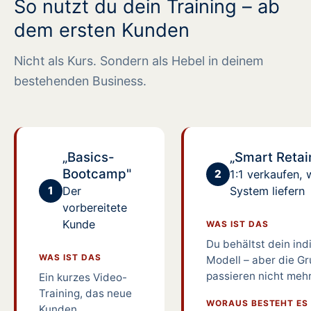
So nutzt du dein Training – ab
dem ersten Kunden
Nicht als Kurs. Sondern als Hebel in deinem
bestehenden Business.
„Basics-
„Smart Retai
Bootcamp"
2
1:1 verkaufen, 
1
Der
System liefern
vorbereitete
Kunde
WAS IST DAS
Du behältst dein ind
WAS IST DAS
Modell – aber die G
passieren nicht mehr
Ein kurzes Video-
Training, das neue
WORAUS BESTEHT ES
Kunden