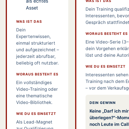
als echtes
WAS IST DAS
Asset
Dein Training qualifi
Interessenten, bevor
WAS IST DAS
Gespräch stattfindet
Dein
WORAUS BESTEHT ES
Expertenwissen,
Eine Video-Serie (3–5
einmal strukturiert
dein Vorgehen erklä
und aufgezeichnet –
löst und deine Autori
jederzeit abrufbar,
beliebig oft nutzbar.
WIE DU ES EINSETZT
WORAUS BESTEHT ES
Interessenten sehen
Training nach dem E
Ein vollständiges
– vor dem Verkaufsg
Video-Training oder
eine thematische
Video-Bibliothek.
DEIN GEWINN
Keine „Darf ich mi
WIE DU ES EINSETZT
überlegen?"-Mome
Als Lead-Magnet
noch Leute im Call
zur Qualifizierung,