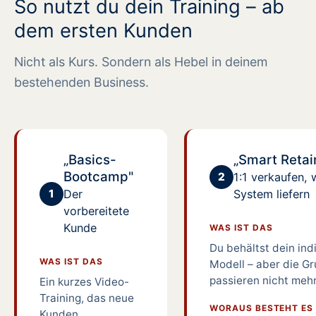
So nutzt du dein Training – ab
dem ersten Kunden
Nicht als Kurs. Sondern als Hebel in deinem
bestehenden Business.
„Basics-
„Smart Retai
Bootcamp"
2
1:1 verkaufen, 
1
Der
System liefern
vorbereitete
Kunde
WAS IST DAS
Du behältst dein ind
WAS IST DAS
Modell – aber die G
passieren nicht mehr
Ein kurzes Video-
Training, das neue
WORAUS BESTEHT ES
Kunden