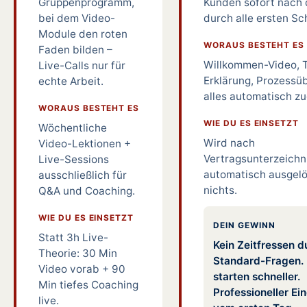
Gruppenprogramm,
Kunden sofort nach
bei dem Video-
durch alle ersten Sch
Module den roten
WORAUS BESTEHT ES
Faden bilden –
Willkommen-Video, T
Live-Calls nur für
Erklärung, Prozessüb
echte Arbeit.
alles automatisch zu
WORAUS BESTEHT ES
WIE DU ES EINSETZT
Wöchentliche
Wird nach
Video-Lektionen +
Vertragsunterzeich
Live-Sessions
automatisch ausgelö
ausschließlich für
nichts.
Q&A und Coaching.
WIE DU ES EINSETZT
DEIN GEWINN
Statt 3h Live-
Kein Zeitfressen d
Theorie: 30 Min
Standard-Fragen.
Video vorab + 90
starten schneller.
Min tiefes Coaching
Professioneller Ei
live.