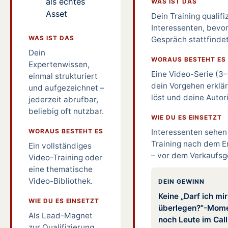
als echtes
WAS IST DAS
Asset
Dein Training qualifi
Interessenten, bevor
WAS IST DAS
Gespräch stattfindet
Dein
WORAUS BESTEHT ES
Expertenwissen,
Eine Video-Serie (3–5
einmal strukturiert
dein Vorgehen erklä
und aufgezeichnet –
löst und deine Autori
jederzeit abrufbar,
beliebig oft nutzbar.
WIE DU ES EINSETZT
WORAUS BESTEHT ES
Interessenten sehen
Training nach dem E
Ein vollständiges
– vor dem Verkaufsg
Video-Training oder
eine thematische
Video-Bibliothek.
DEIN GEWINN
Keine „Darf ich mi
WIE DU ES EINSETZT
überlegen?"-Mome
Als Lead-Magnet
noch Leute im Call
zur Qualifizierung,