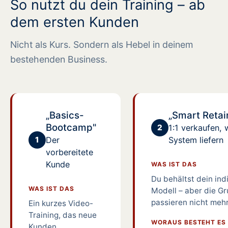
So nutzt du dein Training – ab
dem ersten Kunden
Nicht als Kurs. Sondern als Hebel in deinem
bestehenden Business.
„Basics-
„Smart Retai
Bootcamp"
2
1:1 verkaufen, 
1
Der
System liefern
vorbereitete
Kunde
WAS IST DAS
Du behältst dein ind
WAS IST DAS
Modell – aber die G
passieren nicht mehr
Ein kurzes Video-
Training, das neue
WORAUS BESTEHT ES
Kunden