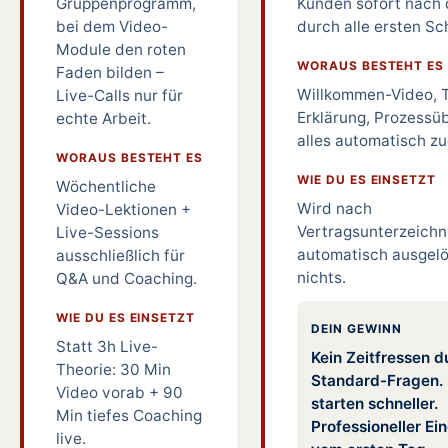
Gruppenprogramm,
Kunden sofort nach
bei dem Video-
durch alle ersten Sch
Module den roten
WORAUS BESTEHT ES
Faden bilden –
Willkommen-Video, T
Live-Calls nur für
Erklärung, Prozessüb
echte Arbeit.
alles automatisch zu
WORAUS BESTEHT ES
WIE DU ES EINSETZT
Wöchentliche
Wird nach
Video-Lektionen +
Vertragsunterzeich
Live-Sessions
automatisch ausgelö
ausschließlich für
nichts.
Q&A und Coaching.
WIE DU ES EINSETZT
DEIN GEWINN
Statt 3h Live-
Kein Zeitfressen d
Theorie: 30 Min
Standard-Fragen.
Video vorab + 90
starten schneller.
Min tiefes Coaching
Professioneller Ei
live.