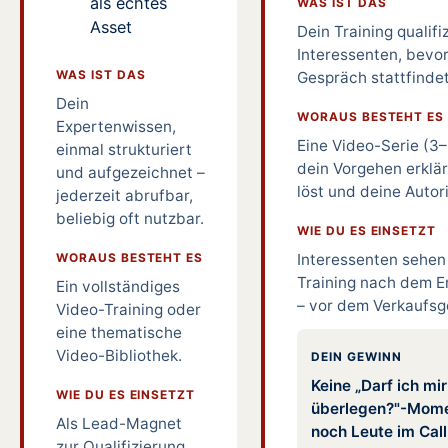
als echtes
WAS IST DAS
Asset
Dein Training qualifi
Interessenten, bevor
WAS IST DAS
Gespräch stattfindet
Dein
WORAUS BESTEHT ES
Expertenwissen,
Eine Video-Serie (3–5
einmal strukturiert
dein Vorgehen erklä
und aufgezeichnet –
löst und deine Autori
jederzeit abrufbar,
beliebig oft nutzbar.
WIE DU ES EINSETZT
WORAUS BESTEHT ES
Interessenten sehen
Training nach dem E
Ein vollständiges
– vor dem Verkaufsg
Video-Training oder
eine thematische
Video-Bibliothek.
DEIN GEWINN
Keine „Darf ich mi
WIE DU ES EINSETZT
überlegen?"-Mome
Als Lead-Magnet
noch Leute im Call
zur Qualifizierung,